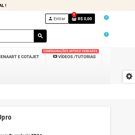
L !
0
0
person
Entrar
R$ 0,00
0
search
CONFIGURAÇÕES, MITOS E VERDADES
CENAART E COTAJET
VÍDEOS /TUTORIAS
0pro