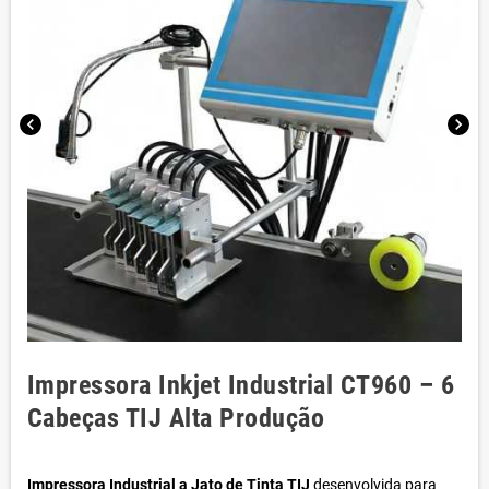
chevron_left
chevron_right
Impressora Inkjet Industrial CT960 – 6
Cabeças TIJ Alta Produção
Impressora Industrial a Jato de Tinta TIJ
desenvolvida para