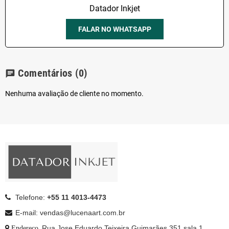
Datador Inkjet
FALAR NO WHATSAPP
Comentários
(0)
chat
Nenhuma avaliação de cliente no momento.
Telefone:
+55 11 4013-4473
E-mail: vendas@lucenaart.com.br
: Rua Jose Eduardo Teixeira Guimarães 351 sala 1
Endereço