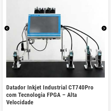
chevron_left
chevron_right
Datador Inkjet Industrial CT740Pro
com Tecnologia FPGA – Alta
Velocidade