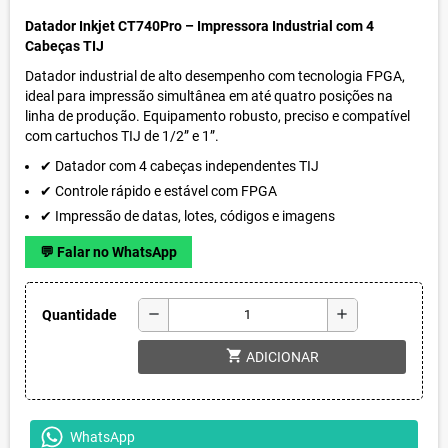
Datador Inkjet CT740Pro – Impressora Industrial com 4
Cabeças TIJ
Datador industrial de alto desempenho com tecnologia FPGA,
ideal para impressão simultânea em até quatro posições na
linha de produção. Equipamento robusto, preciso e compatível
com cartuchos TIJ de 1/2” e 1”.
✔ Datador com 4 cabeças independentes TIJ
✔ Controle rápido e estável com FPGA
✔ Impressão de datas, lotes, códigos e imagens
💬 Falar no WhatsApp
remove
add
Quantidade
shopping_cart
ADICIONAR
WhatsApp