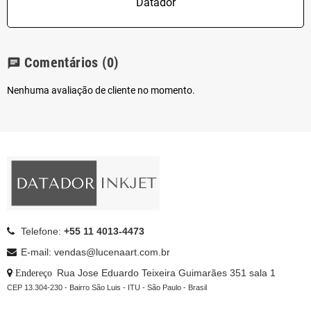
Datador
Comentários
(0)
chat
Nenhuma avaliação de cliente no momento.
Telefone:
+55 11 4013-4473
E-mail: vendas@lucenaart.com.br
: Rua Jose Eduardo Teixeira Guimarães 351 sala 1
Endereço
CEP 13.304-230 - Bairro São Luis - ITU - São Paulo - Brasil