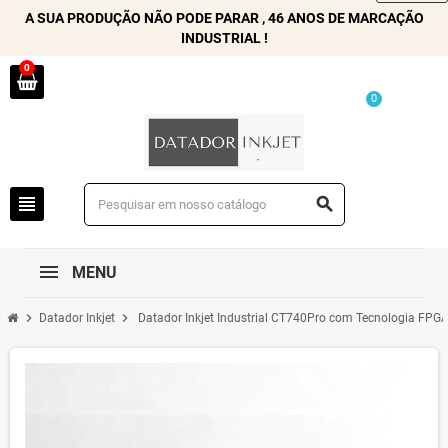
A SUA PRODUÇÃO NÃO PODE PARAR , 46 ANOS DE MARCAÇÃO
INDUSTRIAL !
0
0
view_headline
search
MENU
chevron_right
chevron_right
Datador Inkjet
Datador Inkjet Industrial CT740Pro com Tecnologia FPGA