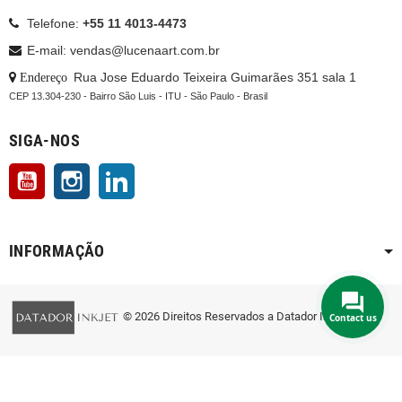
Telefone:
+55 11 4013-4473
E-mail: vendas@lucenaart.com.br
: Rua Jose Eduardo Teixeira Guimarães 351 sala 1
Endereço
CEP 13.304-230 - Bairro São Luis - ITU - São Paulo - Brasil
SIGA-NOS
YouTube
Instagram
LinkedIn
INFORMAÇÃO
© 2026 Direitos Reservados a Datador Inkjet
Contact us